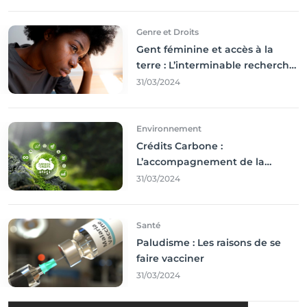
Genre et Droits
Gent féminine et accès à la
terre : L’interminable recherche
des droits
31/03/2024
Environnement
Crédits Carbone :
L’accompagnement de la
Francophonie
31/03/2024
Santé
Paludisme : Les raisons de se
faire vacciner
31/03/2024