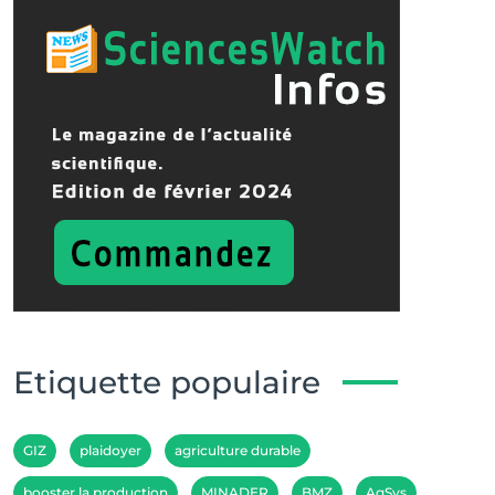
Etiquette populaire
GIZ
plaidoyer
agriculture durable
booster la production
MINADER
BMZ
AgSys