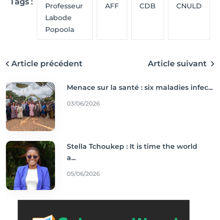
Tags :
Professeur
AFF
CDB
CNULD
Labode
Popoola
Article précédent
Article suivant
Menace sur la santé : six maladies infec...
03/06/2026
Stella Tchoukep : It is time the world
a...
05/06/2026