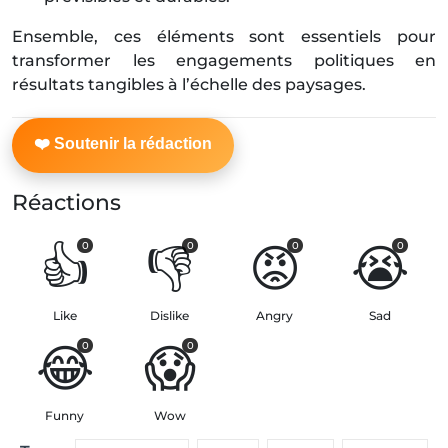
Ensemble, ces éléments sont essentiels pour
transformer les engagements politiques en
résultats tangibles à l’échelle des paysages.
Réactions
👍
👎
😡
😭
0
0
0
0
Like
Dislike
Angry
Sad
😂
😱
0
0
Funny
Wow