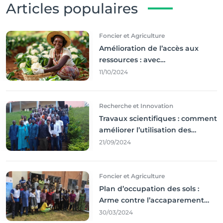
Articles populaires
Foncier et Agriculture
Amélioration de l’accès aux
ressources : avec
l'incontournable ’agriculture
11/10/2024
durable,
Recherche et Innovation
Travaux scientifiques : comment
améliorer l’utilisation des
résultats coince
21/09/2024
Foncier et Agriculture
Plan d’occupation des sols :
Arme contre l’accaparement
des terres
30/03/2024