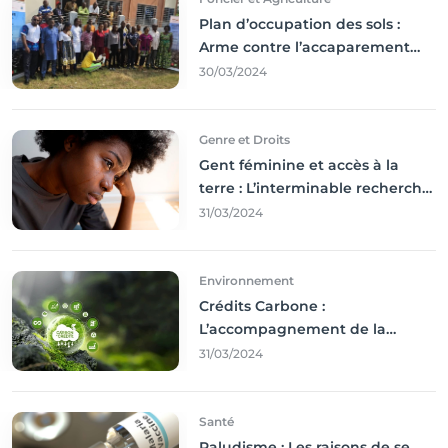
Plan d’occupation des sols :
Arme contre l’accaparement
des terres
30/03/2024
Genre et Droits
Gent féminine et accès à la
terre : L’interminable recherche
des droits
31/03/2024
Environnement
Crédits Carbone :
L’accompagnement de la
Francophonie
31/03/2024
Santé
Paludisme : Les raisons de se