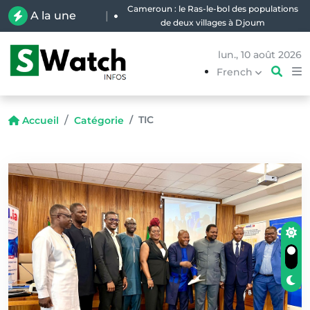
Cameroun : le Ras-le-bol des populations
A la une
|
de deux villages à Djoum
lun., 10 août 2026
French
TIC
Accueil
Catégorie