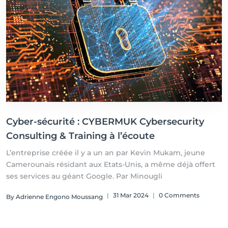
Cyber-sécurité : CYBERMUK Cybersecurity
Consulting & Training à l’écoute
L’entreprise créée il y a un an par Kevin Mukam, jeune
Camerounais résidant aux Etats-Unis, a même déjà offert
ses services au géant Google. Par Minougli
|
31 Mar 2024
|
0 Comments
By Adrienne Engono Moussang