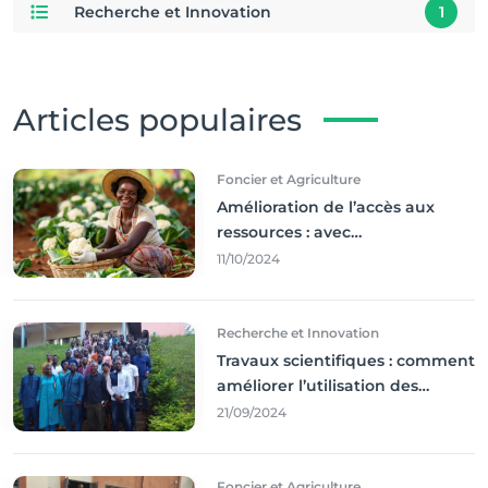
Recherche et Innovation
1
Articles populaires
Foncier et Agriculture
Amélioration de l’accès aux
ressources : avec
l'incontournable ’agriculture
11/10/2024
durable,
Recherche et Innovation
Travaux scientifiques : comment
améliorer l’utilisation des
résultats coince
21/09/2024
Foncier et Agriculture