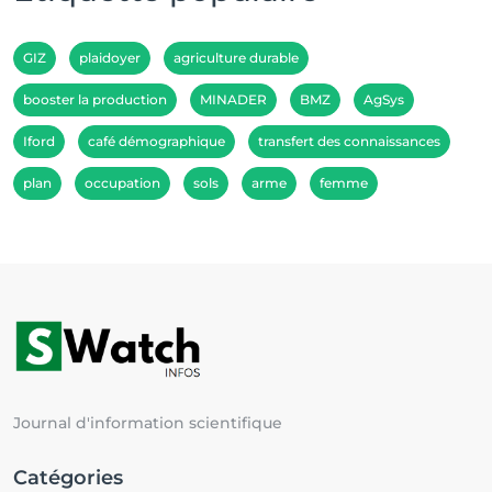
GIZ
plaidoyer
agriculture durable
booster la production
MINADER
BMZ
AgSys
Iford
café démographique
transfert des connaissances
plan
occupation
sols
arme
femme
Journal d'information scientifique
Catégories