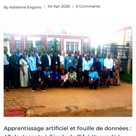
cours de formation sur l’IA générative à l’Université de
|
04 Apr 2026
|
0 Comments
By Adrienne Engono
Yaoundé I.
Apprentissage artificiel et fouille de données :