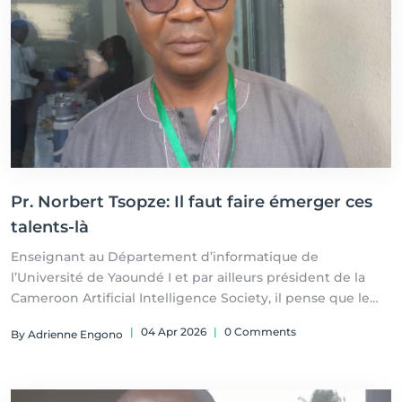
Pr. Norbert Tsopze: Il faut faire émerger ces
talents-là
Enseignant au Département d’informatique de
l’Université de Yaoundé I et par ailleurs président de la
Cameroon Artificial Intelligence Society, il pense que le
Cameroun peut titiller l’Occident en matière d’IA, si les
|
04 Apr 2026
|
0 Comments
By Adrienne Engono
compétences sont accompagnées.