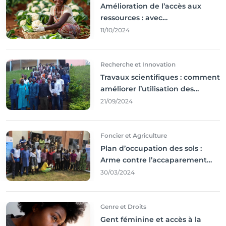
Amélioration de l’accès aux
ressources : avec
l'incontournable ’agriculture
11/10/2024
durable,
Recherche et Innovation
Travaux scientifiques : comment
améliorer l’utilisation des
résultats coince
21/09/2024
Foncier et Agriculture
Plan d’occupation des sols :
Arme contre l’accaparement
des terres
30/03/2024
Genre et Droits
Gent féminine et accès à la