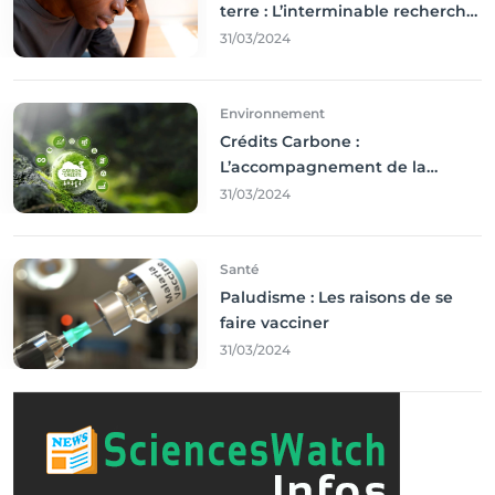
terre : L’interminable recherche
des droits
31/03/2024
Environnement
Crédits Carbone :
L’accompagnement de la
Francophonie
31/03/2024
Santé
Paludisme : Les raisons de se
faire vacciner
31/03/2024