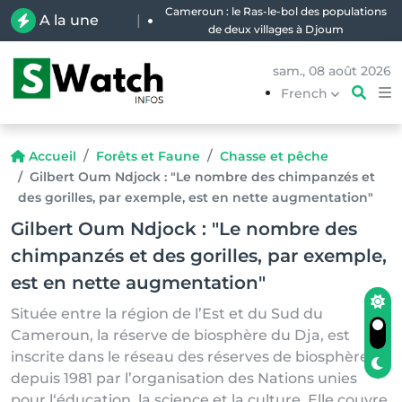
Cameroun : le Ras-le-bol des populations
A la une
|
de deux villages à Djoum
sam., 08 août 2026
French
Accueil
Forêts et Faune
Chasse et pêche
Gilbert Oum Ndjock : "Le nombre des chimpanzés et
des gorilles, par exemple, est en nette augmentation"
Gilbert Oum Ndjock : "Le nombre des
chimpanzés et des gorilles, par exemple,
est en nette augmentation"
Située entre la région de l’Est et du Sud du
Cameroun, la réserve de biosphère du Dja, est
inscrite dans le réseau des réserves de biosphère
depuis 1981 par l’organisation des Nations unies
pour l‘éducation, la science et la culture. Elle couvre