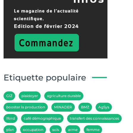
Etiquette populaire
GIZ
plaidoyer
agriculture durable
booster la production
MINADER
BMZ
AgSys
Iford
café démographique
transfert des connaissances
plan
occupation
sols
arme
femme