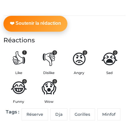
Réactions
👍
👎
😡
😭
1
0
0
0
Like
Dislike
Angry
Sad
😂
😱
0
0
Funny
Wow
Tags :
Réserve
Dja
Gorilles
Minfof