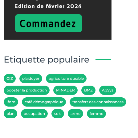
Etiquette populaire
GIZ
plaidoyer
agriculture durable
booster la production
MINADER
BMZ
AgSys
Iford
café démographique
transfert des connaissances
plan
occupation
sols
arme
femme