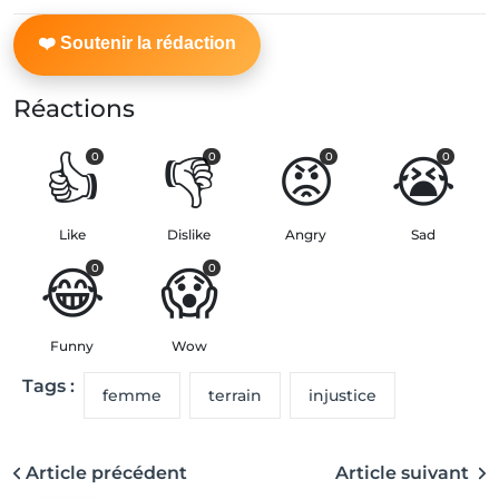
Réactions
👍
👎
😡
😭
0
0
0
0
Like
Dislike
Angry
Sad
😂
😱
0
0
Funny
Wow
Tags :
femme
terrain
injustice
Article précédent
Article suivant