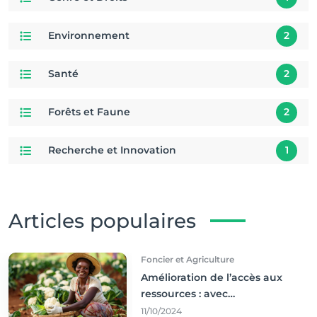
Environnement
2
Santé
2
Forêts et Faune
2
Recherche et Innovation
1
Articles populaires
Foncier et Agriculture
Amélioration de l’accès aux
ressources : avec
l'incontournable ’agriculture
11/10/2024