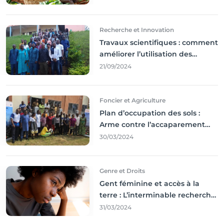
durable,
Recherche et Innovation
Travaux scientifiques : comment
améliorer l’utilisation des
résultats coince
21/09/2024
Foncier et Agriculture
Plan d’occupation des sols :
Arme contre l’accaparement
des terres
30/03/2024
Genre et Droits
Gent féminine et accès à la
terre : L’interminable recherche
des droits
31/03/2024