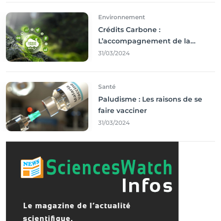
Environnement
Crédits Carbone :
L’accompagnement de la
Francophonie
31/03/2024
Santé
Paludisme : Les raisons de se
faire vacciner
31/03/2024