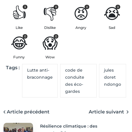
👍
👎
😡
😭
3
0
0
0
Like
Dislike
Angry
Sad
😂
😱
0
0
Funny
Wow
Tags :
Lutte anti-
code de
jules
braconnage
conduite
doret
des éco-
ndongo
gardes
Article précédent
Article suivant
Résilience climatique : des