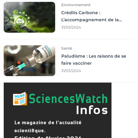
Environnement
Crédits Carbone :
L’accompagnement de la
Francophonie
31/03/2024
Santé
Paludisme : Les raisons de se
faire vacciner
31/03/2024