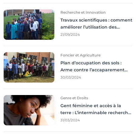
Recherche et Innovation
Travaux scientifiques : comment
améliorer l’utilisation des
résultats coince
21/09/2024
Foncier et Agriculture
Plan d’occupation des sols :
Arme contre l’accaparement
des terres
30/03/2024
Genre et Droits
Gent féminine et accès à la
terre : L’interminable recherche
des droits
31/03/2024