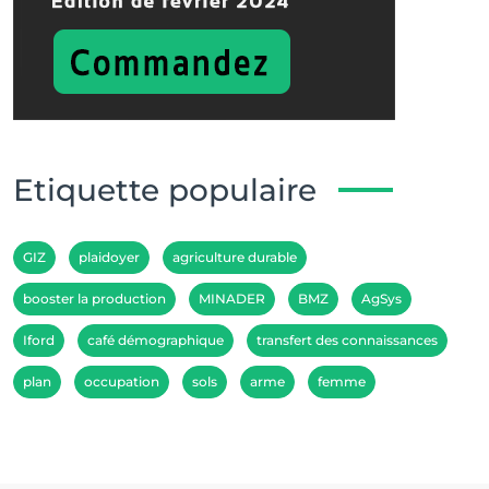
Etiquette populaire
GIZ
plaidoyer
agriculture durable
booster la production
MINADER
BMZ
AgSys
Iford
café démographique
transfert des connaissances
plan
occupation
sols
arme
femme