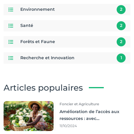
Environnement
2
Santé
2
Forêts et Faune
2
Recherche et Innovation
1
Articles populaires
Foncier et Agriculture
Amélioration de l’accès aux
ressources : avec
l'incontournable ’agriculture
11/10/2024
durable,