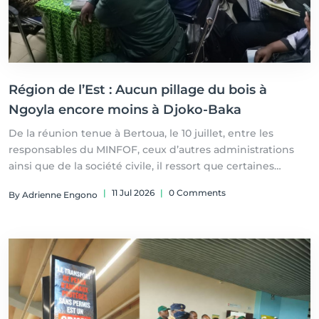
Région de l’Est : Aucun pillage du bois à
Ngoyla encore moins à Djoko-Baka
De la réunion tenue à Bertoua, le 10 juillet, entre les
responsables du MINFOF, ceux d’autres administrations
ainsi que de la société civile, il ressort que certaines
informations contenues dans le communiqué des OSC
|
11 Jul 2026
|
0 Comments
By Adrienne Engono
n’ont pas été préalablement recoupées auprès des
sources officielles ; une franche collaboration a été
souhaitée pour éviter d’autres dérapages du genre.
Par Adrienne Engono Moussang, à Bertoua