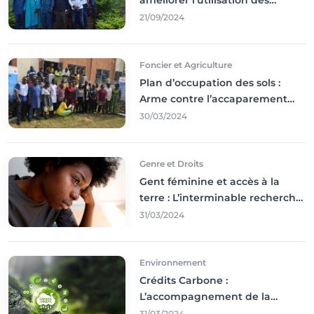
améliorer l’utilisation des
résultats coince
21/09/2024
Foncier et Agriculture
Plan d’occupation des sols :
Arme contre l’accaparement
des terres
30/03/2024
Genre et Droits
Gent féminine et accès à la
terre : L’interminable recherche
des droits
31/03/2024
Environnement
Crédits Carbone :
L’accompagnement de la
Francophonie
31/03/2024