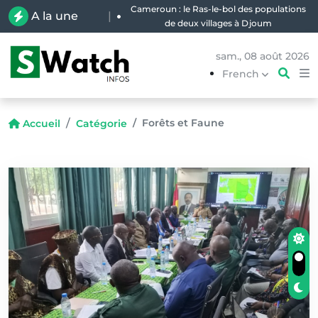
Cameroun : le Ras-le-bol des populations
A la une
|
de deux villages à Djoum
sam., 08 août 2026
French
Forêts et Faune
Accueil
Catégorie