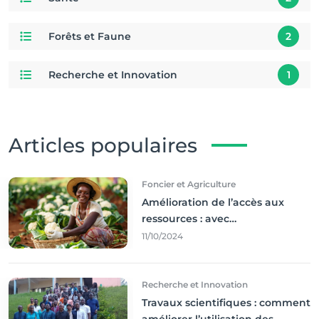
Forêts et Faune
2
Recherche et Innovation
1
Articles populaires
Foncier et Agriculture
Amélioration de l’accès aux
ressources : avec
l'incontournable ’agriculture
11/10/2024
durable,
Recherche et Innovation
Travaux scientifiques : comment