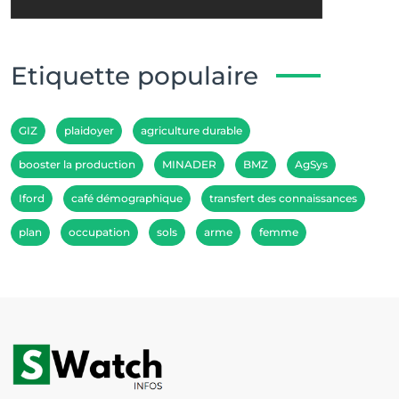
Etiquette populaire
GIZ
plaidoyer
agriculture durable
booster la production
MINADER
BMZ
AgSys
Iford
café démographique
transfert des connaissances
plan
occupation
sols
arme
femme