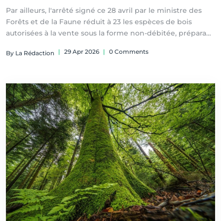
Par ailleurs, l'arrêté signé ce 28 avril par le ministre des
Forêts et de la Faune réduit à 23 les espèces de bois
autorisées à la vente sous la forme non-débitée, préparant
ainsi à l’entrée en vigueur le 1er janvier 2028, de la
|
29 Apr 2026
|
0 Comments
By La Rédaction
décision de la CEMAC prise le 23 février 2024 à Bangui.