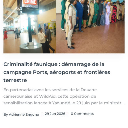
Criminalité faunique : démarrage de la
campagne Ports, aéroports et frontières
terrestre
En partenariat avec les services de la Douane
camerounaise et WildAid, cette opération de
sensibilisation lancée à Yaoundé le 29 juin par le ministère
des Forêts et de la Faune vise à lutter contre le trafic
|
29 Jun 2026
|
0 Comments
By Adrienne Engono
d'espèces sauvages et le transport illégal de produits issus
d'espèces protégées.