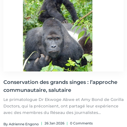
Conservation des grands singes : l’approche
communautaire, salutaire
Le primatologue Dr Ekwoge Abwe et Amy Bond de Gorilla
Doctors, qui la préconisent, ont partagé leur expérience
avec des membres du Réseau des journalistes
scientifiques d’Afrique francophone le 24 janvier au cours
|
26 Jan 2026
|
0 Comments
By Adrienne Engono
d’un webinaire.