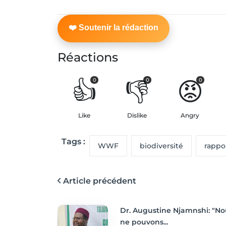
Réactions
👍
👎
😡
0
0
0
Like
Dislike
Angry
Tags :
WWF
biodiversité
rappo
Article précédent
Dr. Augustine Njamnshi: "No
ne pouvons...