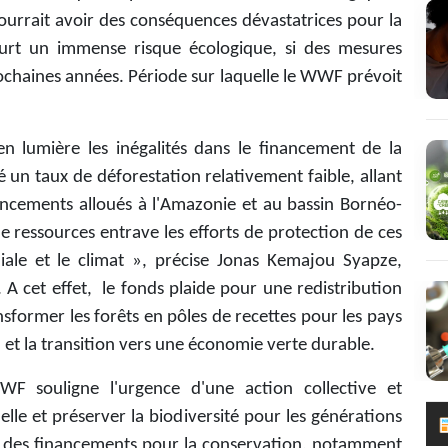
urrait avoir des conséquences dévastatrices pour la
court un immense risque écologique, si des mesures
rochaines années. Période sur laquelle le WWF prévoit
n lumière les inégalités dans le financement de la
un taux de déforestation relativement faible, allant
ncements alloués à l'Amazonie et au bassin Bornéo-
essources entrave les efforts de protection de ces
diale et le climat », précise Jonas Kemajou Syapze,
 cet effet, le fonds plaide pour une redistribution
sformer les forêts en pôles de recettes pour les pays
 et la transition vers une économie verte durable.
 souligne l'urgence d'une action collective et
le et préserver la biodiversité pour les générations
le des financements pour la conservation, notamment