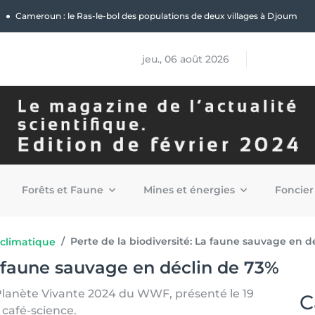
|
Cameroun : le Ras-le-bol des populations de deux villages à Djoum
jeu., 06 août 2026
Forêts et Faune
Mines et énergies
Foncier
Perte de la biodiversité: La faune sauvage en d
climatique
La faune sauvage en déclin de 73%
 Planète Vivante 2024 du WWF, présenté le 19
C
 café-science.