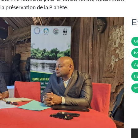
la préservation de la Planète.
E
G
bo
A
tr
so