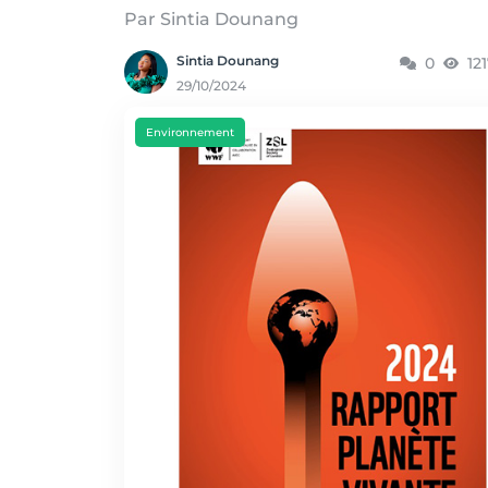
Par Sintia Dounang
Sintia Dounang
0
12
29/10/2024
Environnement