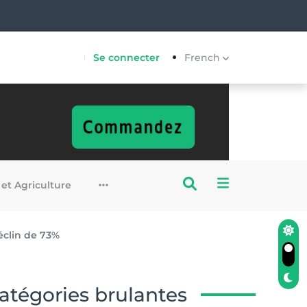
Se connecter
French
 et Agriculture
éclin de 73%
atégories brulantes