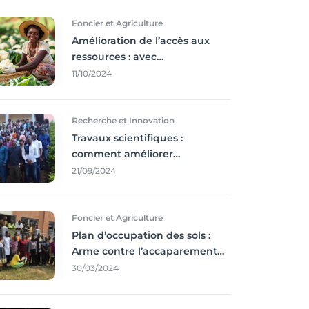
Foncier et Agriculture
Amélioration de l’accès aux
ressources : avec
l'incontournable ’agriculture
11/10/2024
durable,
Recherche et Innovation
Travaux scientifiques :
comment améliorer
l’utilisation des résultats
21/09/2024
coince
Foncier et Agriculture
Plan d’occupation des sols :
Arme contre l’accaparement
des terres
30/03/2024