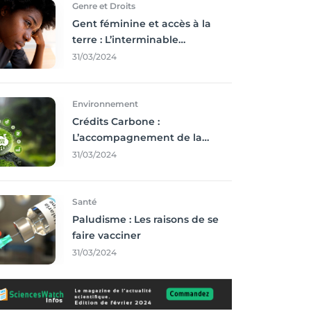
Genre et Droits
Gent féminine et accès à la
terre : L’interminable
recherche des droits
31/03/2024
Environnement
Crédits Carbone :
L’accompagnement de la
Francophonie
31/03/2024
Santé
Paludisme : Les raisons de se
faire vacciner
31/03/2024