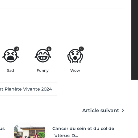
😭
😂
😱
0
0
0
Sad
Funny
Wow
rt Planète Vivante 2024
Article suivant
us
Cancer du sein et du col de
l’utérus: D...