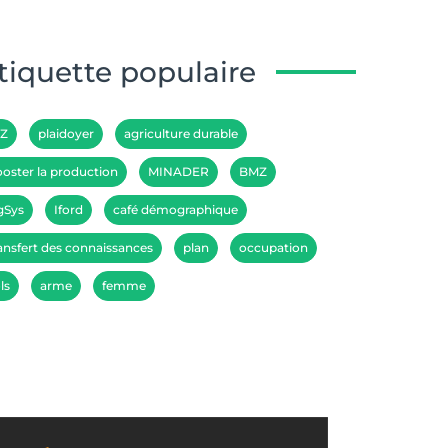
tiquette populaire
IZ
plaidoyer
agriculture durable
oster la production
MINADER
BMZ
gSys
Iford
café démographique
ansfert des connaissances
plan
occupation
ls
arme
femme