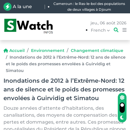
Forêt : Permis politiques, clientélisme et
A la une
|
illégalités, qui profite de l’exploitation
artisanale du bois d’œuvre en RDC ?
jeu., 06 août 2026
French
Accueil
Environnement
Changement climatique
Inondations de 2012 à l’Extrême-Nord: 12 ans de silence
et le poids des promesses envolées à Guirvidig et
Simatou
Inondations de 2012 à l’Extrême-Nord: 12
ans de silence et le poids des promesses
envolées à Guirvidig et Simatou
Douze années d’attente d’habitations, des
canalisations, des moyens de compensation des
pertes et dommages, entre autres. Ces promesses
non-réalisées du Président de la République plonge