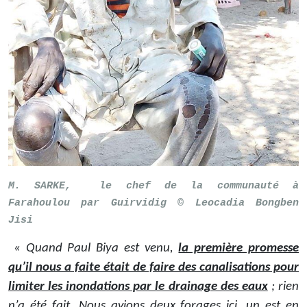
M. SARKE, le chef de la communauté à
Farahoulou par Guirvidig © Leocadia Bongben
Jisi
« Quand Paul Biya est venu,
la première promesse
qu’il nous a faite était de faire des canalisations pour
limiter les inondations par le drainage des eaux
; rien
n’a été fait. Nous avions deux forages ici, un est en