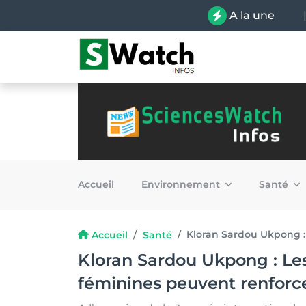
A la une
Accueil
Environnement
Santé
Kloran Sardou Ukpong :
Accueil
Santé
Kloran Sardou Ukpong : Les
féminines peuvent renforc