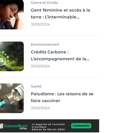
Genre et Droits
Gent féminine et accès à la
terre : L’interminable
recherche des droits
31/03/2024
Environnement
Crédits Carbone :
L’accompagnement de la
Francophonie
31/03/2024
Santé
Paludisme : Les raisons de se
faire vacciner
31/03/2024