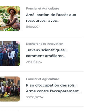
Foncier et Agriculture
Amélioration de l’accès aux
ressources : avec
l'incontournable ’agriculture
11/10/2024
durable,
Recherche et Innovation
Travaux scientifiques :
comment améliorer
l’utilisation des résultats
21/09/2024
coince
Foncier et Agriculture
Plan d’occupation des sols :
Arme contre l’accaparement
des terres
30/03/2024