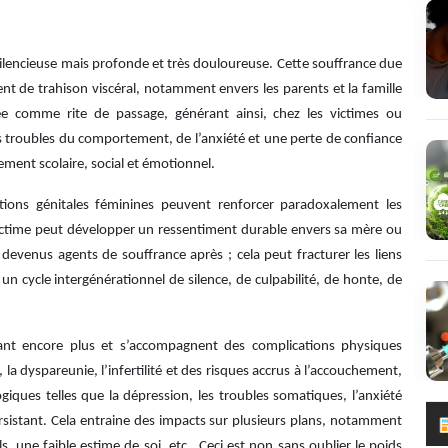
silencieuse mais profonde et très douloureuse. Cette souffrance due
nt de trahison viscéral, notamment envers les parents et la famille
tée comme rite de passage, générant ainsi, chez les victimes ou
s troubles du comportement, de l’anxiété et une perte de confiance
ement scolaire, social et émotionnel.
lations génitales féminines peuvent renforcer paradoxalement les
victime peut développer un ressentiment durable envers sa mère ou
venus agents de souffrance après ; cela peut fracturer les liens
 un cycle intergénérationnel de silence, de culpabilité, de honte, de
avant encore plus et s’accompagnent des complications physiques
a dyspareunie, l’infertilité et des risques accrus à l’accouchement,
iques telles que la dépression, les troubles somatiques, l’anxiété
ersistant. Cela entraine des impacts sur plusieurs plans, notamment
s, une faible estime de soi, etc. Ceci est non sans oublier le poids