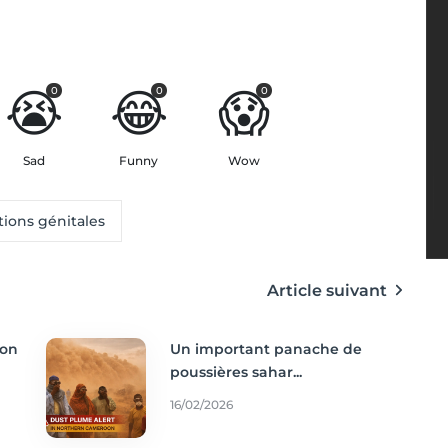
😭
😂
😱
0
0
0
Sad
Funny
Wow
tions génitales
Article suivant
ion
Un important panache de
poussières sahar...
16/02/2026