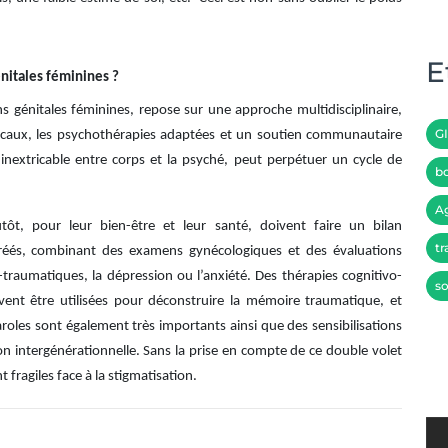
E
nitales féminines ?
ns génitales féminines, repose sur une approche multidisciplinaire,
G
édicaux, les psychothérapies adaptées et un soutien communautaire
n inextricable entre corps et la psyché, peut perpétuer un cycle de
bo
A
tôt, pour leur bien-être et leur santé, doivent faire un bilan
tr
 agréés, combinant des examens gynécologiques et des évaluations
-traumatiques, la dépression ou l’anxiété. Des thérapies cognitivo-
so
nt être utilisées pour déconstruire la mémoire traumatique, et
paroles sont également très importants ainsi que des sensibilisations
ion intergénérationnelle. Sans la prise en compte de ce double volet
 fragiles face à la stigmatisation.