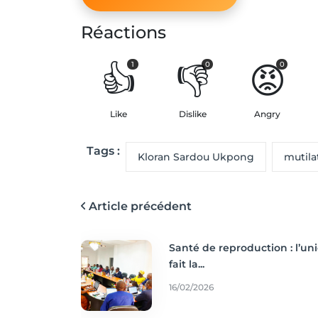
Réactions
👍
👎
😡
1
0
0
Like
Dislike
Angry
Tags :
Kloran Sardou Ukpong
mutila
Article précédent
Santé de reproduction : l’un
fait la...
16/02/2026