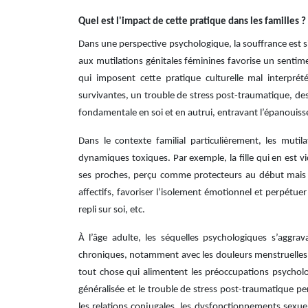
Quel est l'impact de cette pratique dans les familles ?
Dans une perspective psychologique, la souffrance est 
aux mutilations génitales féminines favorise un sentime
qui imposent cette pratique culturelle mal interpré
survivantes, un trouble de stress post-traumatique, de
fondamentale en soi et en autrui, entravant l’épanouiss
Dans le contexte familial particulièrement, les muti
dynamiques toxiques. Par exemple, la fille qui en est 
ses proches, perçu comme protecteurs au début mais de
affectifs, favoriser l’isolement émotionnel et perpétuer
repli sur soi, etc.
À l’âge adulte, les séquelles psychologiques s’aggr
chroniques, notamment avec les douleurs menstruelles, l
tout chose qui alimentent les préoccupations psycholog
généralisée et le trouble de stress post-traumatique p
les relations conjugales, les dysfonctionnements sexuel