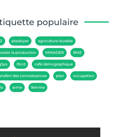
tiquette populaire
IZ
plaidoyer
agriculture durable
oster la production
MINADER
BMZ
gSys
Iford
café démographique
ansfert des connaissances
plan
occupation
ls
arme
femme