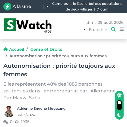
Cameroun : le Ras-le-bol des populations
A la une
|
de deux villages à Djoum
dim., 09 août 2026
French
Accueil
Genre et Droits
Autonomisation : priorité toujours aux femmes
Autonomisation : priorité toujours aux
femmes
Elles représentent 48% des 1883 personnes
soutenues dans l’entreprenariat par l’Allemagne
Par Mayva Saha
Adrienne Engono Moussang
31/03/2024
0
1935