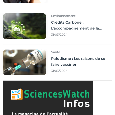
Environnement
Crédits Carbone :
L’accompagnement de la
Francophonie
31/03/2024
Santé
Paludisme : Les raisons de se
faire vacciner
31/03/2024