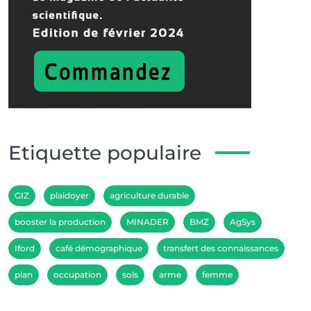
Etiquette populaire
GIZ
plaidoyer
agriculture durable
booster la production
MINADER
BMZ
AgSys
Iford
café démographique
transfert des connaissances
plan
occupation
sols
arme
femme