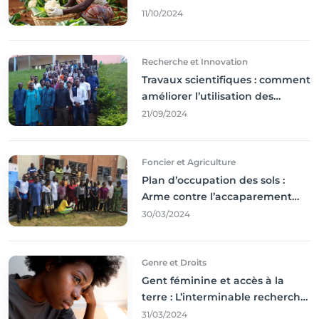
l'incontournable ’agriculture
11/10/2024
durable,
Recherche et Innovation
Travaux scientifiques : comment
améliorer l’utilisation des
résultats coince
21/09/2024
Foncier et Agriculture
Plan d’occupation des sols :
Arme contre l’accaparement
des terres
30/03/2024
Genre et Droits
Gent féminine et accès à la
terre : L’interminable recherche
des droits
31/03/2024