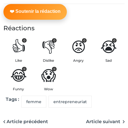
Réactions
👍
👎
😡
😭
0
0
0
0
Like
Dislike
Angry
Sad
😂
😱
0
0
Funny
Wow
Tags :
femme
entrepreneuriat
Article précédent
Article suivant