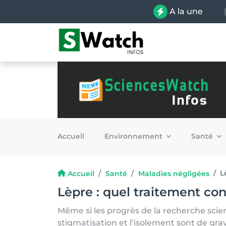
A la une
Accueil
Environnement
Santé
L
Accueil
Santé
Maladies négligées
Lèpre : quel traitement cont
Même si les progrès de la recherche scie
stigmatisation et l’isolement sont de grave