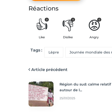
Réactions
👍
👎
😡
0
0
0
Like
Dislike
Angry
Tags :
Lèpre
Journée mondiale des m
Article précédent
Région du sud: calme relatif
autour de l...
25/01/2025