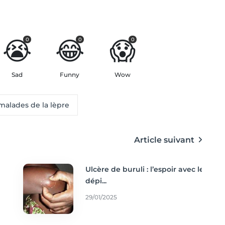
😭
😂
😱
0
0
0
Sad
Funny
Wow
alades de la lèpre
Article suivant
Ulcère de buruli : l’espoir avec le
dépi...
29/01/2025