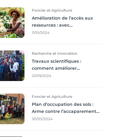
Foncier et Agriculture
Amélioration de l’accès aux
ressources : avec
l'incontournable ’agriculture
11/10/2024
durable,
Recherche et Innovation
Travaux scientifiques :
comment améliorer
l’utilisation des résultats
21/09/2024
coince
Foncier et Agriculture
Plan d’occupation des sols :
Arme contre l’accaparement
des terres
30/03/2024