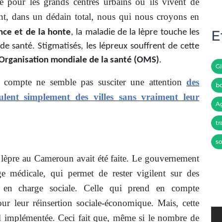
e pour les grands centres urbains où ils vivent de
nt, dans un dédain total, nous qui nous croyons en
E
nce et de la honte
, la maladie de la lèpre touche les
e santé. Stigmatisés, les lépreux souffrent de cette
l’Organisation mondiale de la santé (OMS)
.
G
 compte ne semble pas susciter une attention
des
bo
ulent simplement des villes sans vraiment leur
A
tr
so
a lèpre au Cameroun avait été faite. Le gouvernement
ge médicale, qui permet de rester vigilent sur des
e en charge sociale. Celle qui prend en compte
r leur réinsertion sociale-économique. Mais, cette
al implémentée. Ceci fait que, même si le nombre de