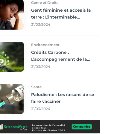
Genre et Droits
Gent féminine et accès à la
terre : L’interminable
recherche des droits
31/03/2024
Environnement
Crédits Carbone :
L’accompagnement de la
Francophonie
31/03/2024
Santé
Paludisme : Les raisons de se
faire vacciner
31/03/2024