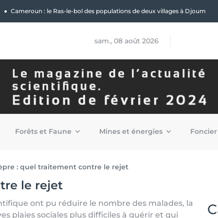
|
Cameroun : le Ras-le-bol des populations de deux villages à Djoum
sam., 08 août 2026
Forêts et Faune
Mines et énergies
Foncier
èpre : quel traitement contre le rejet
re le rejet
ntifique ont pu réduire le nombre des malades, la
C
s plaies sociales plus difficiles à guérir et qui