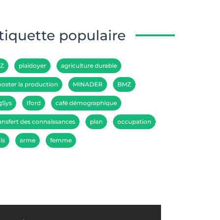
tiquette populaire
IZ
plaidoyer
agriculture durable
oster la production
MINADER
BMZ
gSys
Iford
café démographique
ansfert des connaissances
plan
occupation
ls
arme
femme