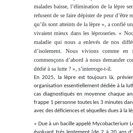
malades baisse, l’élimination de la lèpre se
refusent de se faire dépister de peur d’être r
qu’ils sont atteints de la lèpre », a confié 
vivaient mieux dans les léproseries. « N
maladie qui nous a enlevés de nos diffé
d’isolement. Nous vivions comme en fa
commençons d’abord à nous demander com
dédié à sa lutte ? », s’interroge-t-il.
En 2025, la lèpre est toujours là, prévie
organisation essentiellement dédiée à la lu
cas diagnostiqués en moyenne chaque ann
frappe 1 personne toutes les 3 minutes dans
avec des déficiences et séquelles dues à la lè
« Due à un bacille appelé Mycobacterium Le
évoluant très lentement (de 2 à 20 ans d’i