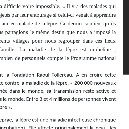
ra difficile voire impossible. « Il y a des malades qui
ejetés par leur entourage si celui-ci venait à apprendre
un ancien malade de la lèpre. Ce dernier soutient qu’ils
ous partagions le même destin que nous a imposé la
rents villages pour nous regrouper dans ces lieux
mille. La maladie de la lèpre est orpheline ;
bien de personnels compte le Programme national
nt la Fondation Raoul Follereau. A en croire cette
tte contre la maladie de la lèpre, « 200 000 nouveaux
ée dans le monde, sa transmission reste active et
 le monde. Entre 3 et 4 millions de personnes vivent
pre ».
prae, la lèpre est une maladie infectieuse chronique
ncubation). Elle affecte principalement la peau, les