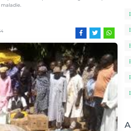
 maladie.
54
A