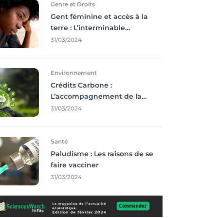
Genre et Droits
Gent féminine et accès à la
terre : L’interminable
recherche des droits
31/03/2024
Environnement
Crédits Carbone :
L’accompagnement de la
Francophonie
31/03/2024
Santé
Paludisme : Les raisons de se
faire vacciner
31/03/2024