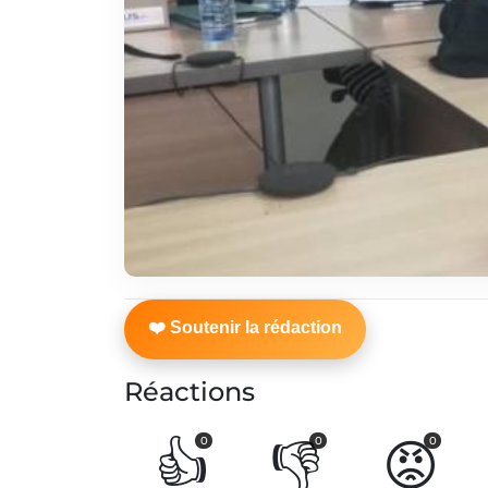
Réactions
👍
👎
😡
0
0
0