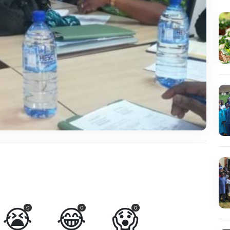
😭
😂
😱
0
0
0