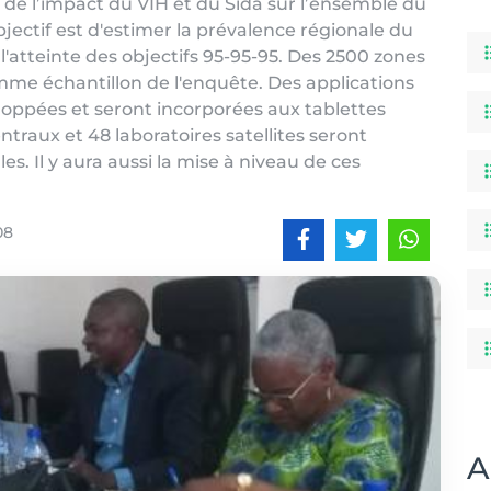
e l’impact du VIH et du Sida sur l’ensemble du
jectif est d'estimer la prévalence régionale du
 l'atteinte des objectifs 95-95-95. Des 2500 zones
mme échantillon de l'enquête. Des applications
eloppées et seront incorporées aux tablettes
entraux et 48 laboratoires satellites seront
s. Il y aura aussi la mise à niveau de ces
08
A