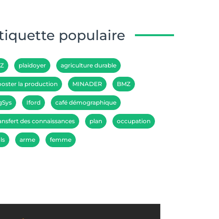
tiquette populaire
IZ
plaidoyer
agriculture durable
oster la production
MINADER
BMZ
gSys
Iford
café démographique
ansfert des connaissances
plan
occupation
ls
arme
femme