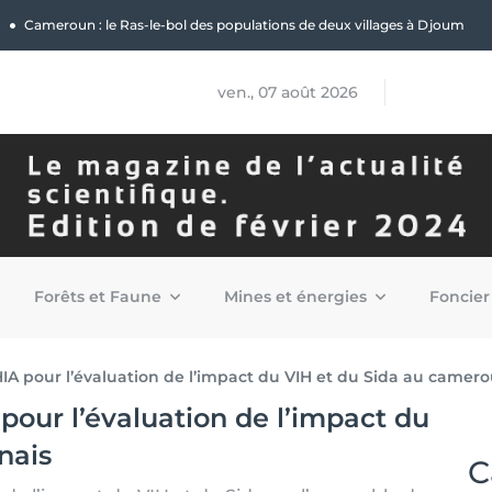
|
Cameroun : le Ras-le-bol des populations de deux villages à Djoum
ven., 07 août 2026
Forêts et Faune
Mines et énergies
Foncier
A pour l’évaluation de l’impact du VIH et du Sida au camero
our l’évaluation de l’impact du
nais
C