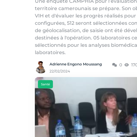
Une enquête CAMPHIA pour l’évaluation d
territoire camerounais se prépare. Son ob
VIH et d'évaluer les progrès réalisés pour
configurées, 512 seront sélectionnées co
de géolocalisation, de saisie ont été dév
destinées à l'opération. 05 laboratoires c
sélectionnés pour les analyses biomédicale
laboratoires.
Adrienne Engono Moussang
0
17
22/02/2024
Santé