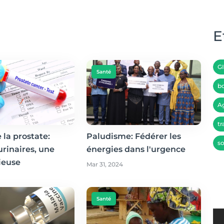
E
G
Santé
bo
A
tr
 la prostate:
Paludisme: Fédérer les
so
urinaires, une
énergies dans l'urgence
rieuse
Mar 31, 2024
Santé