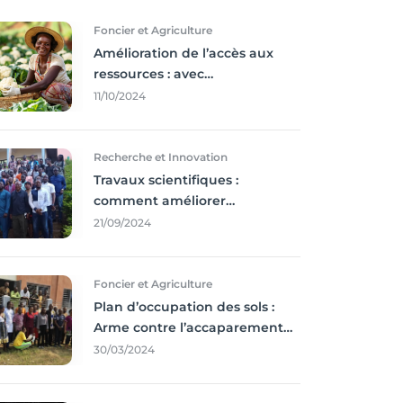
Foncier et Agriculture
Amélioration de l’accès aux
ressources : avec
l'incontournable ’agriculture
11/10/2024
durable,
Recherche et Innovation
Travaux scientifiques :
comment améliorer
l’utilisation des résultats
21/09/2024
coince
Foncier et Agriculture
Plan d’occupation des sols :
Arme contre l’accaparement
des terres
30/03/2024