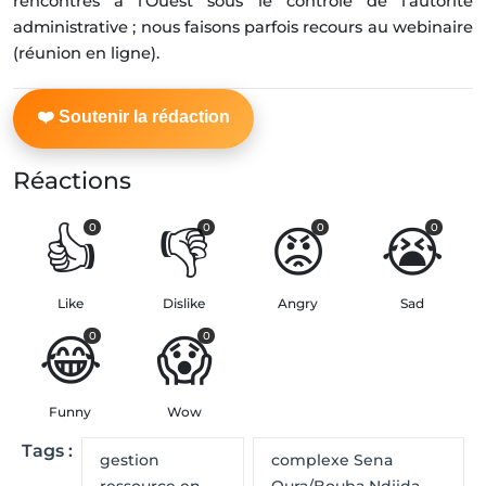
rencontres à l’Ouest sous le contrôle de l’autorité
administrative ; nous faisons parfois recours au webinaire
(réunion en ligne).
Réactions
👍
👎
😡
😭
0
0
0
0
Like
Dislike
Angry
Sad
😂
😱
0
0
Funny
Wow
Tags :
gestion
complexe Sena
ressource en
Oura/Bouba Ndjida