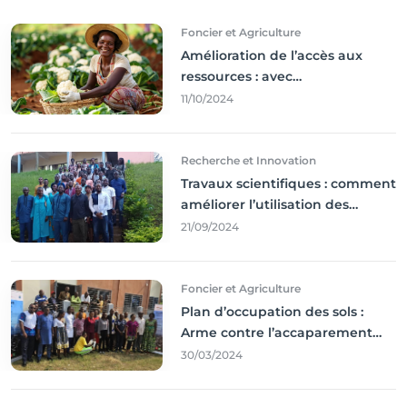
Foncier et Agriculture
Amélioration de l’accès aux
ressources : avec
l'incontournable ’agriculture
11/10/2024
durable,
Recherche et Innovation
Travaux scientifiques : comment
améliorer l’utilisation des
résultats coince
21/09/2024
Foncier et Agriculture
Plan d’occupation des sols :
Arme contre l’accaparement
des terres
30/03/2024