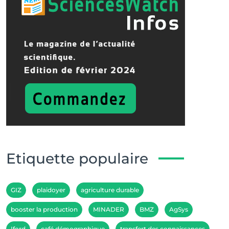
Etiquette populaire
GIZ
plaidoyer
agriculture durable
booster la production
MINADER
BMZ
AgSys
Iford
café démographique
transfert des connaissances