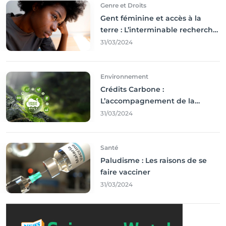
Genre et Droits
Gent féminine et accès à la
terre : L’interminable recherche
des droits
31/03/2024
Environnement
Crédits Carbone :
L’accompagnement de la
Francophonie
31/03/2024
Santé
Paludisme : Les raisons de se
faire vacciner
31/03/2024