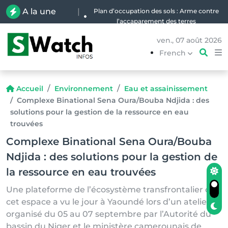
Plan d’occupation des sols : Arme contre
A la une
|
l’accaparement des terres
ven., 07 août 2026
French
Accueil
Environnement
Eau et assainissement
Complexe Binational Sena Oura/Bouba Ndjida : des
solutions pour la gestion de la ressource en eau
trouvées
Complexe Binational Sena Oura/Bouba
Ndjida : des solutions pour la gestion de
la ressource en eau trouvées
Une plateforme de l’écosystème transfrontalier de
cet espace a vu le jour à Yaoundé lors d’un atelier
organisé du 05 au 07 septembre par l’Autorité du
bassin du Niger et le ministère camerounais de